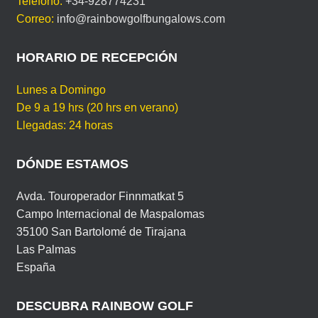
Teléfono:
+34-928774231
b
st
A
ar
M
Correo:
info@rainbowgolfbungalows.com
A
o
p
tir
o
p
HORARIO DE RECEPCIÓN
k
Lunes a Domingo
De 9 a 19 hrs (20 hrs en verano)
Llegadas: 24 horas
DÓNDE ESTAMOS
Avda. Touroperador Finnmatkat 5
Campo Internacional de Maspalomas
35100 San Bartolomé de Tirajana
Las Palmas
España
DESCUBRA RAINBOW GOLF