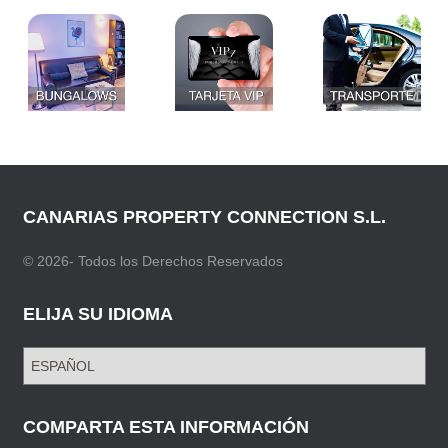
CANARIAS PROPERTY CONNECTION S.L.
© 2026- Todos los Derechos Reservados
ELIJA SU IDIOMA
E
L
I
J
COMPARTA ESTA INFORMACIÓN
A