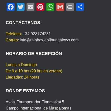
F
T
E
Pi
W
G
Pr
C
S
U
a
wi
m
nt
h
m
in
o
I
c
tt
ail
er
at
ail
t
m
D
CONTÁCTENOS
I
e
er
e
s
p
O
Teléfono:
+34-928774231
b
st
A
ar
M
Correo:
info@rainbowgolfbungalows.com
A
o
p
tir
o
p
HORARIO DE RECEPCIÓN
k
Lunes a Domingo
De 9 a 19 hrs (20 hrs en verano)
Llegadas: 24 horas
DÓNDE ESTAMOS
Avda. Touroperador Finnmatkat 5
Campo Internacional de Maspalomas