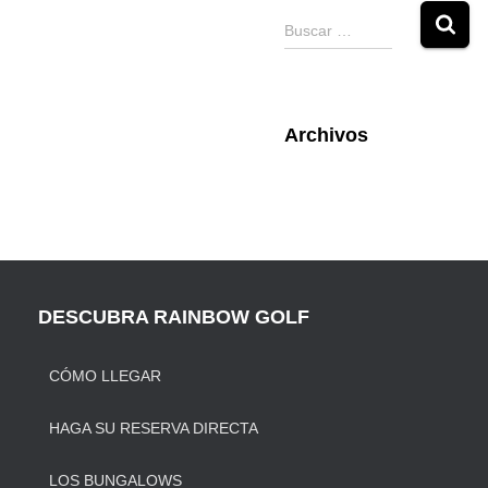
B
Buscar …
u
s
c
a
Archivos
r
:
DESCUBRA RAINBOW GOLF
CÓMO LLEGAR
HAGA SU RESERVA DIRECTA
LOS BUNGALOWS