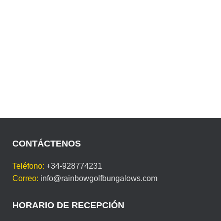
CONTÁCTENOS
Teléfono:
+34-928774231
Correo:
info@rainbowgolfbungalows.com
HORARIO DE RECEPCIÓN