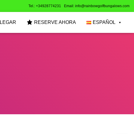
Tel.: +34928774231
Email: info@rainbowgolfbungalows.com
LLEGAR
RESERVE AHORA
ESPAÑOL