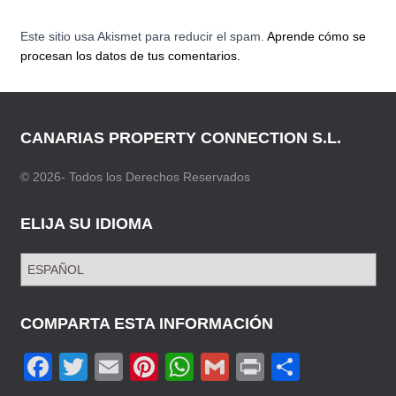
Este sitio usa Akismet para reducir el spam.
Aprende cómo se
procesan los datos de tus comentarios.
CANARIAS PROPERTY CONNECTION S.L.
© 2026- Todos los Derechos Reservados
ELIJA SU IDIOMA
E
L
I
J
COMPARTA ESTA INFORMACIÓN
A
F
T
E
Pi
W
G
Pr
C
S
U
a
wi
m
nt
h
m
in
o