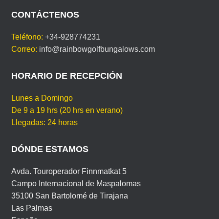
I
c
tt
ail
er
at
ail
t
m
D
CONTÁCTENOS
I
e
er
e
s
p
O
Teléfono:
+34-928774231
b
st
A
ar
M
Correo:
info@rainbowgolfbungalows.com
A
o
p
tir
o
p
HORARIO DE RECEPCIÓN
k
Lunes a Domingo
De 9 a 19 hrs (20 hrs en verano)
Llegadas: 24 horas
DÓNDE ESTAMOS
Avda. Touroperador Finnmatkat 5
Campo Internacional de Maspalomas
35100 San Bartolomé de Tirajana
Las Palmas