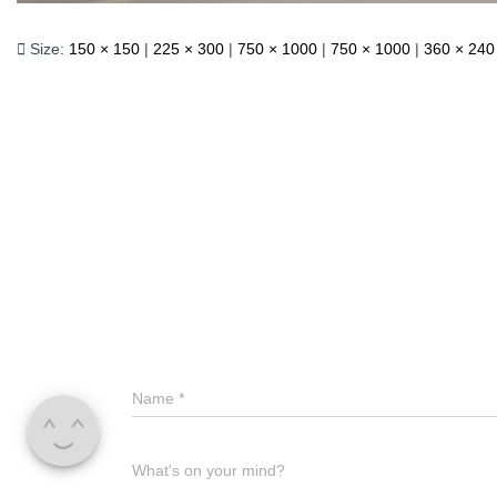
Size:
150 × 150
|
225 × 300
|
750 × 1000
|
750 × 1000
|
360 × 240
Name
*
What's on your mind?