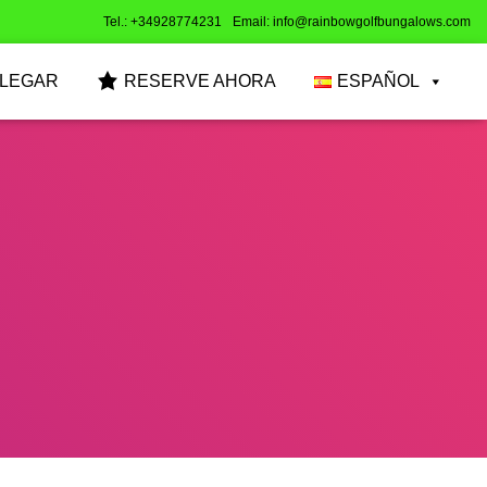
Tel.: +34928774231
Email: info@rainbowgolfbungalows.com
LLEGAR
RESERVE AHORA
ESPAÑOL