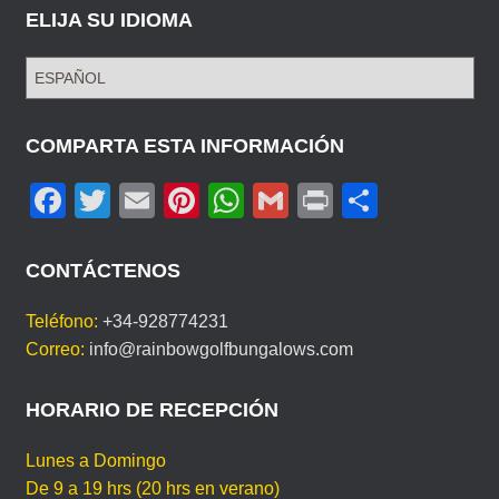
ELIJA SU IDIOMA
E
L
I
J
COMPARTA ESTA INFORMACIÓN
A
F
T
E
Pi
W
G
Pr
C
S
U
a
wi
m
nt
h
m
in
o
I
c
tt
ail
er
at
ail
t
m
D
CONTÁCTENOS
I
e
er
e
s
p
O
Teléfono:
+34-928774231
b
st
A
ar
M
Correo:
info@rainbowgolfbungalows.com
A
o
p
tir
o
p
HORARIO DE RECEPCIÓN
k
Lunes a Domingo
De 9 a 19 hrs (20 hrs en verano)