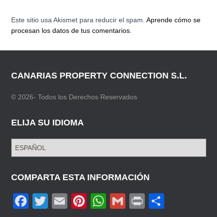
Este sitio usa Akismet para reducir el spam.
Aprende cómo se
procesan los datos de tus comentarios.
CANARIAS PROPERTY CONNECTION S.L.
© 2026- Todos los Derechos Reservados
ELIJA SU IDIOMA
E
L
I
J
COMPARTA ESTA INFORMACIÓN
A
F
T
E
Pi
W
G
Pr
C
S
U
a
wi
m
nt
h
m
in
o