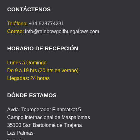
I
c
tt
ail
er
at
ail
t
m
D
CONTÁCTENOS
I
e
er
e
s
p
O
Teléfono:
+34-928774231
b
st
A
ar
M
Correo:
info@rainbowgolfbungalows.com
A
o
p
tir
o
p
HORARIO DE RECEPCIÓN
k
Lunes a Domingo
De 9 a 19 hrs (20 hrs en verano)
Llegadas: 24 horas
DÓNDE ESTAMOS
Avda. Touroperador Finnmatkat 5
Campo Internacional de Maspalomas
35100 San Bartolomé de Tirajana
Las Palmas