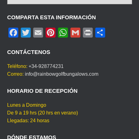
L
I
J
COMPARTA ESTA INFORMACIÓN
A
F
T
E
Pi
W
G
Pr
C
S
U
a
wi
m
nt
h
m
in
o
I
c
tt
ail
er
at
ail
t
m
D
CONTÁCTENOS
I
e
er
e
s
p
O
Teléfono:
+34-928774231
b
st
A
ar
M
Correo:
info@rainbowgolfbungalows.com
A
o
p
tir
o
p
HORARIO DE RECEPCIÓN
k
Lunes a Domingo
De 9 a 19 hrs (20 hrs en verano)
Llegadas: 24 horas
DÓNDE ESTAMOS