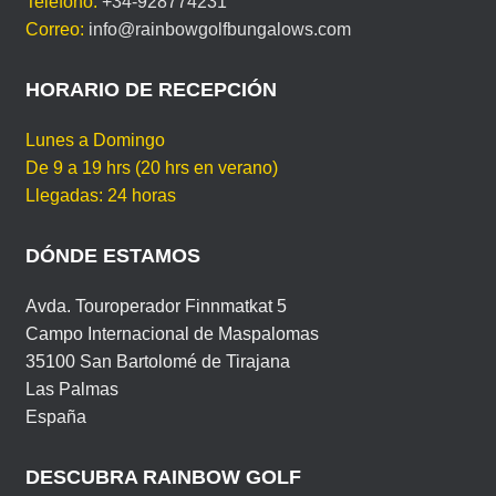
Teléfono:
+34-928774231
b
st
A
ar
M
Correo:
info@rainbowgolfbungalows.com
A
o
p
tir
o
p
HORARIO DE RECEPCIÓN
k
Lunes a Domingo
De 9 a 19 hrs (20 hrs en verano)
Llegadas: 24 horas
DÓNDE ESTAMOS
Avda. Touroperador Finnmatkat 5
Campo Internacional de Maspalomas
35100 San Bartolomé de Tirajana
Las Palmas
España
DESCUBRA RAINBOW GOLF