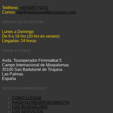
Teléfono:
+34-928774231
Correo:
info@rainbowgolfbungalows.com
HORARIO DE RECEPCIÓN
Lunes a Domingo
De 9 a 19 hrs (20 hrs en verano)
Llegadas: 24 horas
DÓNDE ESTAMOS
Avda. Touroperador Finnmatkat 5
Campo Internacional de Maspalomas
35100 San Bartolomé de Tirajana
Las Palmas
España
DESCUBRA RAINBOW GOLF
CÓMO LLEGAR
HAGA SU RESERVA DIRECTA
LOS BUNGALOWS
LOS SERVICIOS