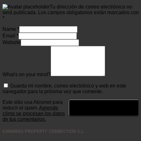
Tu dirección de correo electrónico no
será publicada.
Los campos obligatorios están marcados con
*
Name
*
Email
*
Website
What's on your mind?
Guarda mi nombre, correo electrónico y web en este
navegador para la próxima vez que comente.
Este sitio usa Akismet para
reducir el spam.
Aprende
cómo se procesan los datos
de tus comentarios.
CANARIAS PROPERTY CONNECTION S.L.