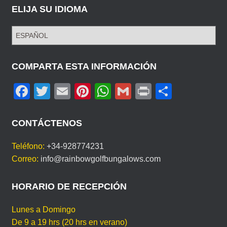
ELIJA SU IDIOMA
E
L
I
J
COMPARTA ESTA INFORMACIÓN
A
F
T
E
Pi
W
G
Pr
C
S
U
a
wi
m
nt
h
m
in
o
I
c
tt
ail
er
at
ail
t
m
D
CONTÁCTENOS
I
e
er
e
s
p
O
Teléfono:
+34-928774231
b
st
A
ar
M
Correo:
info@rainbowgolfbungalows.com
A
o
p
tir
o
p
HORARIO DE RECEPCIÓN
k
Lunes a Domingo
De 9 a 19 hrs (20 hrs en verano)