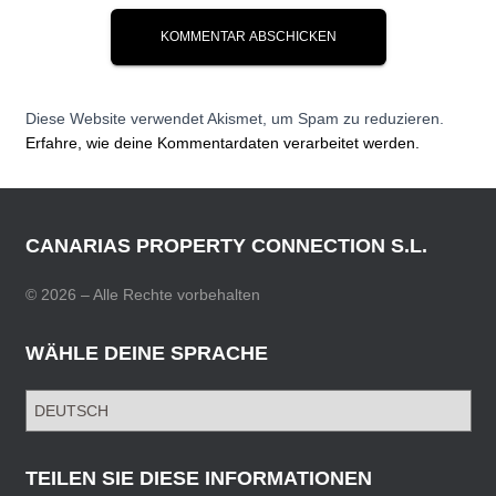
Diese Website verwendet Akismet, um Spam zu reduzieren.
Erfahre, wie deine Kommentardaten verarbeitet werden.
CANARIAS PROPERTY CONNECTION S.L.
© 2026 – Alle Rechte vorbehalten
WÄHLE DEINE SPRACHE
W
Ä
H
L
TEILEN SIE DIESE INFORMATIONEN