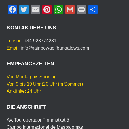
E
F
T
E
Pi
W
G
Pr
T
D
E
a
wi
m
nt
h
m
in
eil
I
c
tt
ail
er
at
ail
t
e
N
KONTAKTIERE UNS
E
e
er
e
s
n
S
Telefon:
+34-928774231
b
st
A
P
Email:
info@rainbowgolfbungalows.com
R
o
p
A
o
p
EMPFANGSZEITEN
C
H
k
E
Von Montag bis Sonntag
Von 9 bis 19 Uhr (20 Uhr im Sommer)
Ankünfte: 24 Uhr
DIE ANSCHRIFT
Av. Touroperador Finnmatkat 5
Campo Internacional de Maspalomas