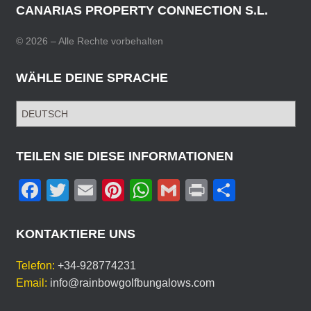
CANARIAS PROPERTY CONNECTION S.L.
© 2026 – Alle Rechte vorbehalten
WÄHLE DEINE SPRACHE
W
Ä
H
L
TEILEN SIE DIESE INFORMATIONEN
E
F
T
E
Pi
W
G
Pr
T
D
E
a
wi
m
nt
h
m
in
eil
I
c
tt
ail
er
at
ail
t
e
N
KONTAKTIERE UNS
E
e
er
e
s
n
S
Telefon:
+34-928774231
b
st
A
P
Email:
info@rainbowgolfbungalows.com
R
o
p
A