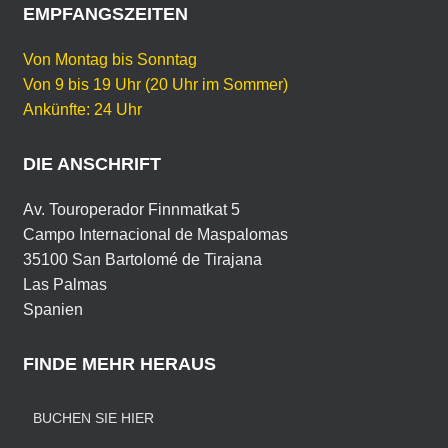
o
p
EMPFANGSZEITEN
C
H
k
E
Von Montag bis Sonntag
Von 9 bis 19 Uhr (20 Uhr im Sommer)
Ankünfte: 24 Uhr
DIE ANSCHRIFT
Av. Touroperador Finnmatkat 5
Campo Internacional de Maspalomas
35100 San Bartolomé de Tirajana
Las Palmas
Spanien
FINDE MEHR HERAUS
BUCHEN SIE HIER