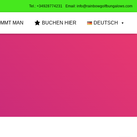
Tel.: +34928774231
Email: info@rainbowgolfbungalows.com
OMMT MAN
BUCHEN HIER
DEUTSCH