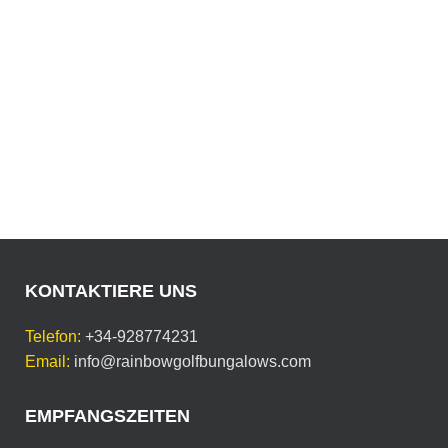
KONTAKTIERE UNS
Telefon:
+34-928774231
Email:
info@rainbowgolfbungalows.com
EMPFANGSZEITEN