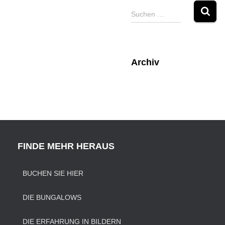
S
Suchen …
u
c
h
e
Archiv
n
n
a
c
h
:
FINDE MEHR HERAUS
BUCHEN SIE HIER
DIE BUNGALOWS
DIE ERFAHRUNG IN BILDERN