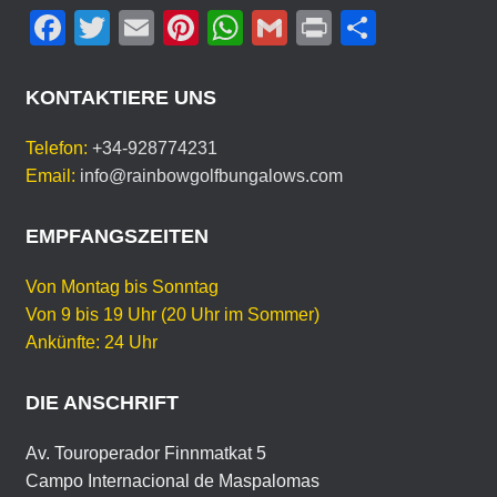
F
T
E
Pi
W
G
Pr
T
D
E
a
wi
m
nt
h
m
in
eil
I
c
tt
ail
er
at
ail
t
e
N
KONTAKTIERE UNS
E
e
er
e
s
n
S
Telefon:
+34-928774231
b
st
A
P
Email:
info@rainbowgolfbungalows.com
R
o
p
A
o
p
EMPFANGSZEITEN
C
H
k
E
Von Montag bis Sonntag
Von 9 bis 19 Uhr (20 Uhr im Sommer)
Ankünfte: 24 Uhr
DIE ANSCHRIFT
Av. Touroperador Finnmatkat 5
Campo Internacional de Maspalomas