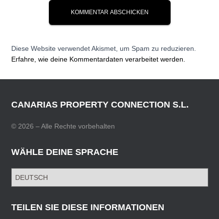
Diese Website verwendet Akismet, um Spam zu reduzieren.
Erfahre, wie deine Kommentardaten verarbeitet werden.
CANARIAS PROPERTY CONNECTION S.L.
© 2026 – Alle Rechte vorbehalten
WÄHLE DEINE SPRACHE
W
Ä
H
L
TEILEN SIE DIESE INFORMATIONEN
E