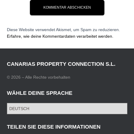
Diese Website verwendet Akismet, um Spam zu reduzieren.
Erfahre, wie deine Kommentardaten verarbeitet werden.
CANARIAS PROPERTY CONNECTION S.L.
© 2026 – Alle Rechte vorbehalten
WÄHLE DEINE SPRACHE
W
Ä
H
L
TEILEN SIE DIESE INFORMATIONEN
E