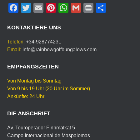
F
T
E
Pi
W
G
Pr
T
D
E
a
wi
m
nt
h
m
in
eil
I
c
tt
ail
er
at
ail
t
e
N
KONTAKTIERE UNS
E
e
er
e
s
n
S
Telefon:
+34-928774231
b
st
A
P
Email:
info@rainbowgolfbungalows.com
R
o
p
A
o
p
EMPFANGSZEITEN
C
H
k
E
Von Montag bis Sonntag
Von 9 bis 19 Uhr (20 Uhr im Sommer)
Ankünfte: 24 Uhr
DIE ANSCHRIFT
Av. Touroperador Finnmatkat 5
Campo Internacional de Maspalomas