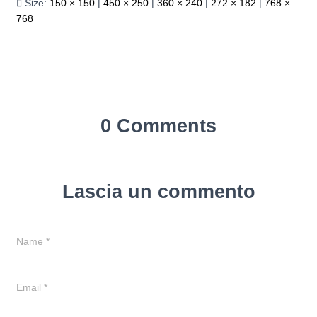
Size:
150 × 150
|
450 × 250
|
360 × 240
|
272 × 182
|
768 ×
768
0 Comments
Lascia un commento
Name
*
Email
*