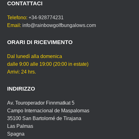
c
tt
ail
er
at
ail
t
n
T
CONTATTACI
U
e
er
e
s
di
A
Telefono:
+34-928774231
b
st
A
vi
L
Email:
info@rainbowgolfbungalows.com
I
o
p
di
N
o
p
ORARI DI RICEVIMENTO
G
U
k
A
Dal lunedì alla domenica
dalle 9:00 alle 19:00 (20:00 in estate)
Arrivi: 24 hrs.
INDIRIZZO
Av. Touroperador Finnmatkat 5
Campo Internacional de Maspalomas
35100 San Bartolomé de Tirajana
Las Palmas
Spagna