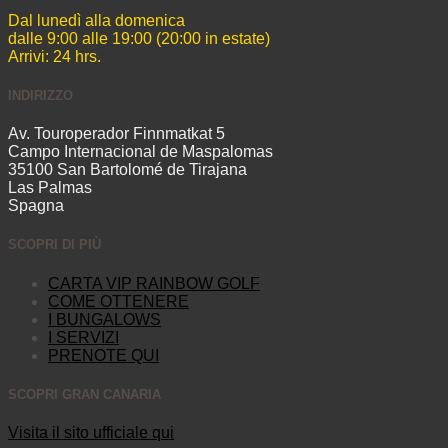
Dal lunedì alla domenica
dalle 9:00 alle 19:00 (20:00 in estate)
Arrivi: 24 hrs.
INDIRIZZO
Av. Touroperador Finnmatkat 5
Campo Internacional de Maspalomas
35100 San Bartolomé de Tirajana
Las Palmas
Spagna
SCOPRI DI PIÙ
CARTA VIP RAINBOW GOLF
COME OTTENERE
I BUNGALOWS
I SERVIZI
PRENOTE QUI
SCOPRI GRAN CANARIA
Visita il sito ufficiale qui