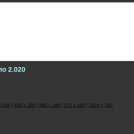
ho 2.020
× 560
|
450 × 250
|
360 × 240
|
272 × 182
|
1920 × 700