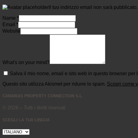
Il tuo indirizzo email non sarà pubblicato.
Name
*
Email
*
Website
What's on your mind?
Salva il mio nome, email e sito web in questo browser per
Questo sito utilizza Akismet per ridurre lo spam.
Scopri come ve
CANARIAS PROPERTY CONNECTION S.L.
© 2026 – Tutti i diritti riservati
SCEGLI LA TUA LINGUA
SCEGLI
LA