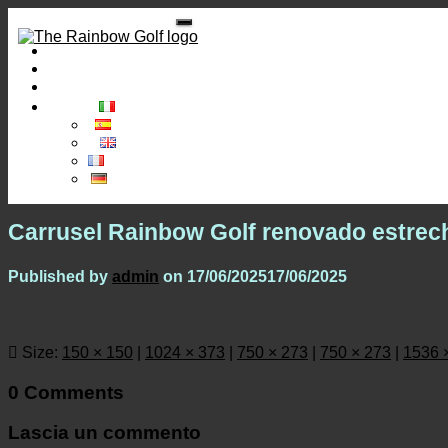
BENVENUTO
COME ARRIVARE
PRENOTE QUI
ITALIANO
ESPAÑOL
ENGLISH
FRANÇAIS
DEUTSCH
Carrusel Rainbow Golf renovado estrec
Published by
admin
on
17/06/2025
17/06/2025
Size:
150 × 150
|
1024 × 373
|
750 × 273
|
750 × 273
|
1536 
0 Comments
Lascia un commento