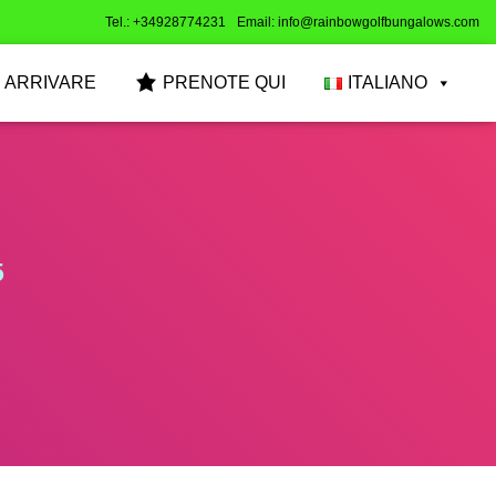
Tel.: +34928774231
Email: info@rainbowgolfbungalows.com
 ARRIVARE
PRENOTE QUI
ITALIANO
5