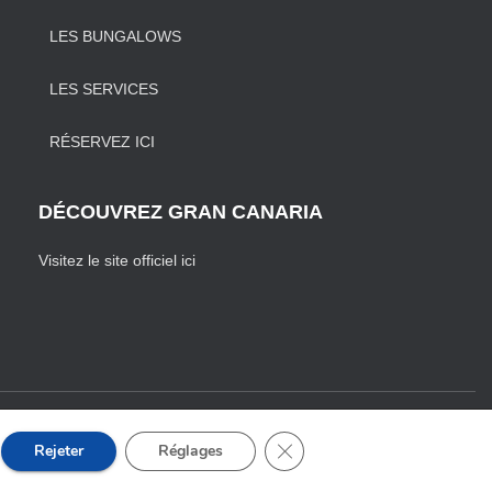
LES BUNGALOWS
LES SERVICES
RÉSERVEZ ICI
DÉCOUVREZ GRAN CANARIA
Visitez le site officiel ici
ONDITIONS DE VENTE
FERMER LA BANNIÈRE DES
Rejeter
Réglages