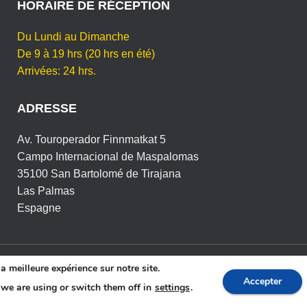
HORAIRE DE RÉCEPTION
Du Lundi au Dimanche
De 9 à 19 hrs (20 hrs en été)
Arrivées: 24 hrs.
ADRESSE
Av. Touroperador Finnmatkat 5
Campo Internacional de Maspalomas
35100 San Bartolomé de Tirajana
Las Palmas
Espagne
a meilleure expérience sur notre site.
OLITIQUE DE CONFIDENTIALITÉ ET GPRD
COOKIES
C
Accepter
we are using or switch them off in
settings
.