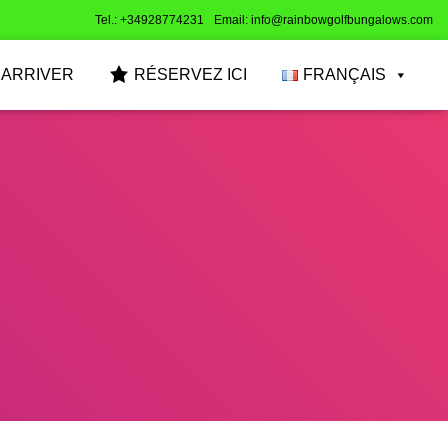
Tel.: +34928774231
Email: info@rainbowgolfbungalows.com
 ARRIVER
RÉSERVEZ ICI
FRANÇAIS