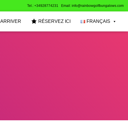
Tel.: +34928774231
Email: info@rainbowgolfbungalows.com
 ARRIVER
RÉSERVEZ ICI
FRANÇAIS