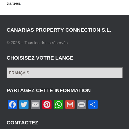
traitées
.
CANARIAS PROPERTY CONNECTION S.L.
© 2026 – Tous les droits réservés
CHOISISEZ VOTRE LANGE
C
H
O
I
PARTAGEZ CETTE INFORMATION
S
F
T
E
Pi
W
G
Pr
P
I
S
a
wi
m
nt
h
m
in
ar
E
c
tt
ail
er
at
ail
t
ta
Z
CONTACTEZ
V