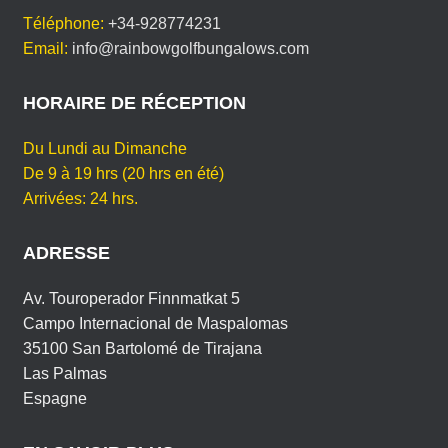
e
er
e
s
g
O
Téléphone:
+34-928774231
b
st
A
er
T
Email:
info@rainbowgolfbungalows.com
R
o
p
E
o
p
HORAIRE DE RÉCEPTION
L
A
k
N
Du Lundi au Dimanche
G
De 9 à 19 hrs (20 hrs en été)
E
Arrivées: 24 hrs.
ADRESSE
Av. Touroperador Finnmatkat 5
Campo Internacional de Maspalomas
35100 San Bartolomé de Tirajana
Las Palmas
Espagne